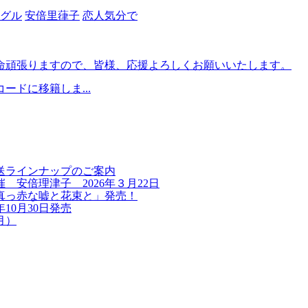
グル
安倍里葎子
恋人気分で
生懸命頑張りますので、皆様、応援よろしくお願いいたします。
ードに移籍しま...
送ラインナップのご案内
安倍理津子 2026年３月22日
真っ赤な嘘と花束と」発売！
10月30日発売
月）