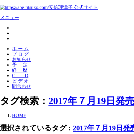
安倍理津子 公式サイト
メニュー
ホ ー ム
ブ ロ グ
お知らせ
予 定
経 歴
C D
ビ デ オ
問合わせ
タグ検索：
2017年７月19日発
HOME
選択されているタグ :
2017年７月19日発