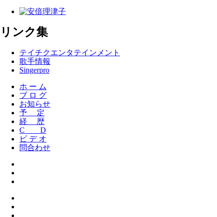
リンク集
テイチクエンタテインメント
歌手情報
Singerpro
ホ ー ム
ブ ロ グ
お知らせ
予 定
経 歴
C D
ビ デ オ
問合わせ