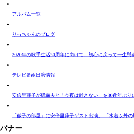
アルバム一覧
りっちゃんのブログ
2020年の歌手生活50周年に向けて、初心に戻って一
テレビ番組出演情報
安倍里葎子が橋幸夫と「今夜は離さない」を30数年ぶり
「徹子の部屋」に安倍里葎子ゲスト出演。 「水着以外の取
バナー