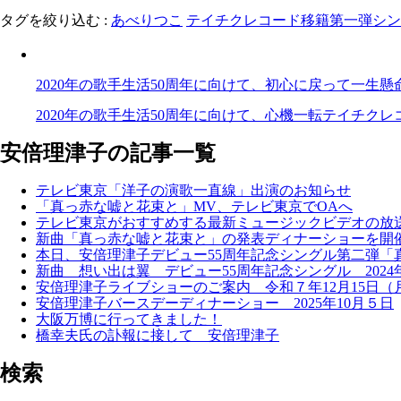
タグを絞り込む :
あべりつこ
テイチクレコード移籍第一弾シン
2020年の歌手生活50周年に向けて、初心に戻って一
2020年の歌手生活50周年に向けて、心機一転テイチクレコ
安倍理津子の記事一覧
テレビ東京「洋子の演歌一直線」出演のお知らせ
「真っ赤な嘘と花束と」MV、テレビ東京でOAへ
テレビ東京がおすすめする最新ミュージックビデオの放
新曲「真っ赤な嘘と花束と」の発表ディナーショーを開催 
本日、安倍理津子デビュー55周年記念シングル第二弾「
新曲 想い出は翼 デビュー55周年記念シングル 2024年
安倍理津子ライブショーのご案内 令和７年12月15日（
安倍理津子バースデーディナーショー 2025年10月５日
大阪万博に行ってきました！
橋幸夫氏の訃報に接して 安倍理津子
検索