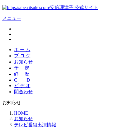
安倍理津子 公式サイト
メニュー
ホ ー ム
ブ ロ グ
お知らせ
予 定
経 歴
C D
ビ デ オ
問合わせ
お知らせ
HOME
お知らせ
テレビ番組出演情報