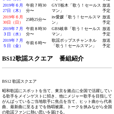
2019年６月
午前７時30
GYT栃木「歌う！セールス
放送
27日（木）
分〜
マン」
予定
2019年６月
itv愛媛「歌う！セールスマ
放送
25時25分〜
30日（日）
ン」
予定
2019年７月
午前８時30
GBS岐阜「歌う！セールス
放送
３日（水）
分〜
マン」
予定
2019年７月
歌謡ポップスチャンネル
放送
午前６時〜
５日（金）
「歌う！セールスマン」
予定
BS12歌謡スクエア 番組紹介
BS12 歌謡スクエア
昭和歌謡にスポットを当て、東京を拠点に全国で活躍してい
る歌手をメインゲストに招き、他にメジャー歌手を目指して
がんばっているご当地歌手に焦点を当て、ヒット曲から代表
曲、最新曲に至るまでを熱唱被露。トークを挟みながら全国
の歌謡ファンに熱い思いを届ける。