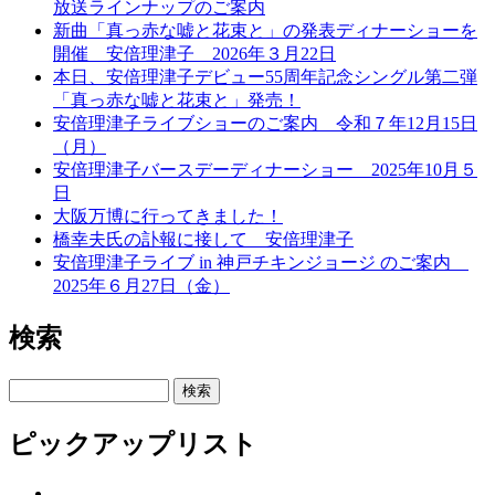
放送ラインナップのご案内
新曲「真っ赤な嘘と花束と」の発表ディナーショーを
開催 安倍理津子 2026年３月22日
本日、安倍理津子デビュー55周年記念シングル第二弾
「真っ赤な嘘と花束と」発売！
安倍理津子ライブショーのご案内 令和７年12月15日
（月）
安倍理津子バースデーディナーショー 2025年10月５
日
大阪万博に行ってきました！
橋幸夫氏の訃報に接して 安倍理津子
安倍理津子ライブ in 神戸チキンジョージ のご案内
2025年６月27日（金）
検索
検索
ピックアップリスト