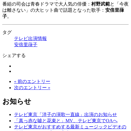
番組の司会は青春ドラマで大人気の俳優：
村野武範
と「今夜
は離さない」の大ヒット曲で話題となった歌手：
安倍里葎
子
。
タグ
テレビ出演情報
安倍里葎子
シェアする
« 前のエントリー
次のエントリー »
お知らせ
テレビ東京「洋子の演歌一直線」出演のお知らせ
「真っ赤な嘘と花束と」MV、テレビ東京でOAへ
テレビ東京がおすすめする最新ミュージックビデオの