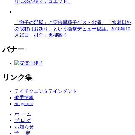
りに公の場でデュエット。
「徹子の部屋」に安倍里葎子ゲスト出演。 「水着以外
の取材はお断り」という衝撃デビュー秘話。2018年10
月26日 司会：黒柳徹子
バナー
リンク集
テイチクエンタテインメント
歌手情報
Singerpro
ホ ー ム
ブ ロ グ
お知らせ
予 定