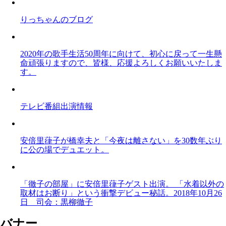
りっちゃんのブログ
2020年の歌手生活50周年に向けて、初心に戻って一生懸
命頑張りますので、皆様、応援よろしくお願いいたしま
す。
テレビ番組出演情報
安倍里葎子が橋幸夫と「今夜は離さない」を30数年ぶり
に公の場でデュエット。
「徹子の部屋」に安倍里葎子ゲスト出演。 「水着以外の
取材はお断り」という衝撃デビュー秘話。2018年10月26
日 司会：黒柳徹子
バナー