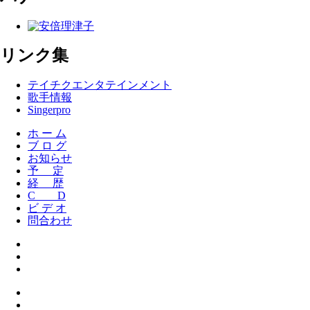
リンク集
テイチクエンタテインメント
歌手情報
Singerpro
ホ ー ム
ブ ロ グ
お知らせ
予 定
経 歴
C D
ビ デ オ
問合わせ