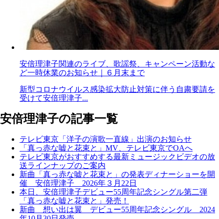
安倍理津子関連のライブ、歌謡祭、キャンペーン活動な
ど一時休業のお知らせ｜６月末まで
新型コロナウイルス感染拡大防止対策に伴う自粛要請を
受けて安倍理津子...
安倍理津子の記事一覧
テレビ東京「洋子の演歌一直線」出演のお知らせ
「真っ赤な嘘と花束と」MV、テレビ東京でOAへ
テレビ東京がおすすめする最新ミュージックビデオの放
送ラインナップのご案内
新曲「真っ赤な嘘と花束と」の発表ディナーショーを開
催 安倍理津子 2026年３月22日
本日、安倍理津子デビュー55周年記念シングル第二弾
「真っ赤な嘘と花束と」発売！
新曲 想い出は翼 デビュー55周年記念シングル 2024
年10月30日発売