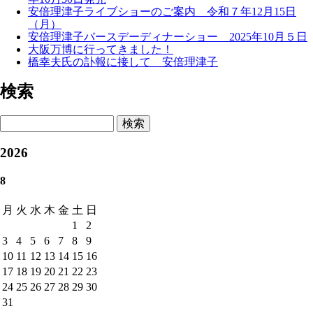
安倍理津子ライブショーのご案内 令和７年12月15日
（月）
安倍理津子バースデーディナーショー 2025年10月５日
大阪万博に行ってきました！
橋幸夫氏の訃報に接して 安倍理津子
検索
検索
2026
8
月
火
水
木
金
土
日
1
2
3
4
5
6
7
8
9
10
11
12
13
14
15
16
17
18
19
20
21
22
23
24
25
26
27
28
29
30
31