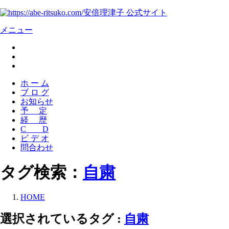
安倍理津子 公式サイト
メニュー
ホ ー ム
ブ ロ グ
お知らせ
予 定
経 歴
C D
ビ デ オ
問合わせ
タグ検索：
自粛
HOME
選択されているタグ :
自粛