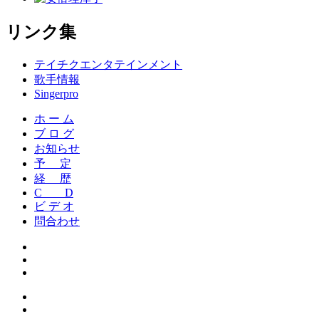
リンク集
テイチクエンタテインメント
歌手情報
Singerpro
ホ ー ム
ブ ロ グ
お知らせ
予 定
経 歴
C D
ビ デ オ
問合わせ