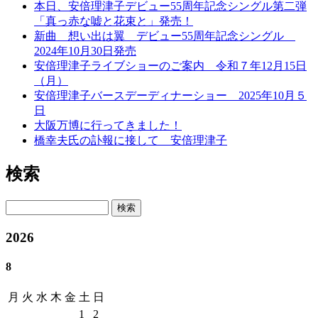
本日、安倍理津子デビュー55周年記念シングル第二弾
「真っ赤な嘘と花束と」発売！
新曲 想い出は翼 デビュー55周年記念シングル
2024年10月30日発売
安倍理津子ライブショーのご案内 令和７年12月15日
（月）
安倍理津子バースデーディナーショー 2025年10月５
日
大阪万博に行ってきました！
橋幸夫氏の訃報に接して 安倍理津子
検索
検索
2026
8
月
火
水
木
金
土
日
1
2