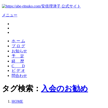
安倍理津子 公式サイト
メニュー
ホ ー ム
ブ ロ グ
お知らせ
予 定
経 歴
C D
ビ デ オ
問合わせ
タグ検索：
入会のお勧め
HOME