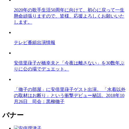
2020年の歌手生活50周年に向けて、初心に戻って一生
懸命頑張りますので、皆様、応援よろしくお願いいた
します。
テレビ番組出演情報
安倍里葎子が橋幸夫と「今夜は離さない」を30数年ぶ
りに公の場でデュエット。
「徹子の部屋」に安倍里葎子ゲスト出演。 「水着以外
の取材はお断り」という衝撃デビュー秘話。2018年10
月26日 司会：黒柳徹子
バナー