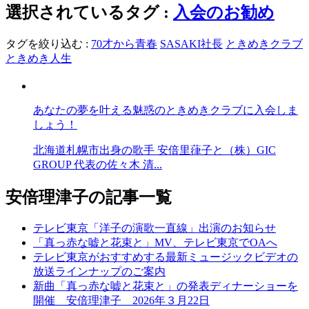
選択されているタグ :
入会のお勧め
タグを絞り込む :
70才から青春
SASAKI社長
ときめきクラブ
ときめき人生
あなたの夢を叶える魅惑のときめきクラブに入会しま
しょう！
北海道札幌市出身の歌手 安倍里葎子と（株）GIC
GROUP 代表の佐々木 清...
安倍理津子の記事一覧
テレビ東京「洋子の演歌一直線」出演のお知らせ
「真っ赤な嘘と花束と」MV、テレビ東京でOAへ
テレビ東京がおすすめする最新ミュージックビデオの
放送ラインナップのご案内
新曲「真っ赤な嘘と花束と」の発表ディナーショーを
開催 安倍理津子 2026年３月22日