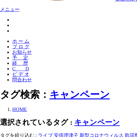
メニュー
ホ ー ム
ブ ロ グ
お知らせ
予 定
経 歴
C D
ビ デ オ
問合わせ
タグ検索：
キャンペーン
HOME
選択されているタグ :
キャンペーン
タグを絞り込む :
ライブ
安倍理津子
新型コロナウィルス
歌謡