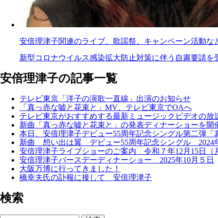
安倍理津子関連のライブ、歌謡祭、キャンペーン活動な
新型コロナウイルス感染拡大防止対策に伴う自粛要請を受け
安倍理津子の記事一覧
テレビ東京「洋子の演歌一直線」出演のお知らせ
「真っ赤な嘘と花束と」MV、テレビ東京でOAへ
テレビ東京がおすすめする最新ミュージックビデオの放
新曲「真っ赤な嘘と花束と」の発表ディナーショーを開催 
本日、安倍理津子デビュー55周年記念シングル第二弾「
新曲 想い出は翼 デビュー55周年記念シングル 2024年
安倍理津子ライブショーのご案内 令和７年12月15日（
安倍理津子バースデーディナーショー 2025年10月５日
大阪万博に行ってきました！
橋幸夫氏の訃報に接して 安倍理津子
検索