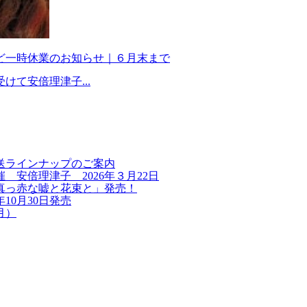
ど一時休業のお知らせ｜６月末まで
て安倍理津子...
送ラインナップのご案内
安倍理津子 2026年３月22日
真っ赤な嘘と花束と」発売！
10月30日発売
月）