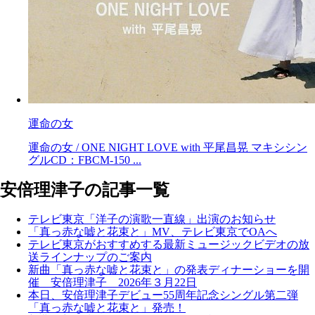
運命の女
運命の女 / ONE NIGHT LOVE with 平尾昌晃 マキシシン
グルCD：FBCM-150 ...
安倍理津子の記事一覧
テレビ東京「洋子の演歌一直線」出演のお知らせ
「真っ赤な嘘と花束と」MV、テレビ東京でOAへ
テレビ東京がおすすめする最新ミュージックビデオの放
送ラインナップのご案内
新曲「真っ赤な嘘と花束と」の発表ディナーショーを開
催 安倍理津子 2026年３月22日
本日、安倍理津子デビュー55周年記念シングル第二弾
「真っ赤な嘘と花束と」発売！