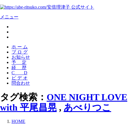
安倍理津子 公式サイト
メニュー
ホ ー ム
ブ ロ グ
お知らせ
予 定
経 歴
C D
ビ デ オ
問合わせ
タグ検索：
ONE NIGHT LOVE
with 平尾昌晃
,
あべりつこ
HOME