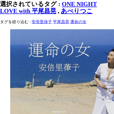
選択されているタグ :
ONE NIGHT
LOVE with 平尾昌晃
,
あべりつこ
タグを絞り込む :
安倍里葎子
平尾昌晃
運命の女