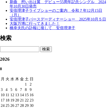
新曲 想い出は翼 デビュー55周年記念シングル 2024
年10月30日発売
安倍理津子ライブショーのご案内 令和７年12月15日
（月）
安倍理津子バースデーディナーショー 2025年10月５日
大阪万博に行ってきました！
橋幸夫氏の訃報に接して 安倍理津子
検索
検索
2026
8
月
火
水
木
金
土
日
1
2
3
4
5
6
7
8
9
10
11
12
13
14
15
16
17
18
19
20
21
22
23
24
25
26
27
28
29
30