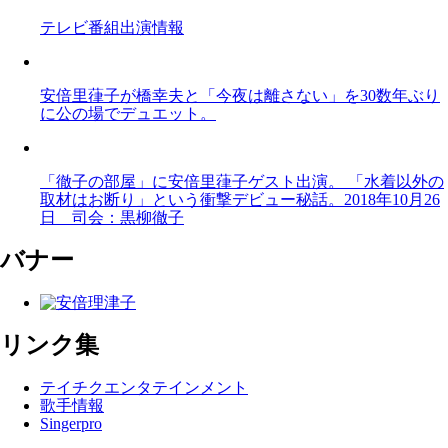
テレビ番組出演情報
安倍里葎子が橋幸夫と「今夜は離さない」を30数年ぶり
に公の場でデュエット。
「徹子の部屋」に安倍里葎子ゲスト出演。 「水着以外の
取材はお断り」という衝撃デビュー秘話。2018年10月26
日 司会：黒柳徹子
バナー
リンク集
テイチクエンタテインメント
歌手情報
Singerpro