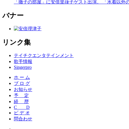
「徹子の部屋」に安倍里葎子ゲスト出演。 「水着以外の取
バナー
リンク集
テイチクエンタテインメント
歌手情報
Singerpro
ホ ー ム
ブ ロ グ
お知らせ
予 定
経 歴
C D
ビ デ オ
問合わせ