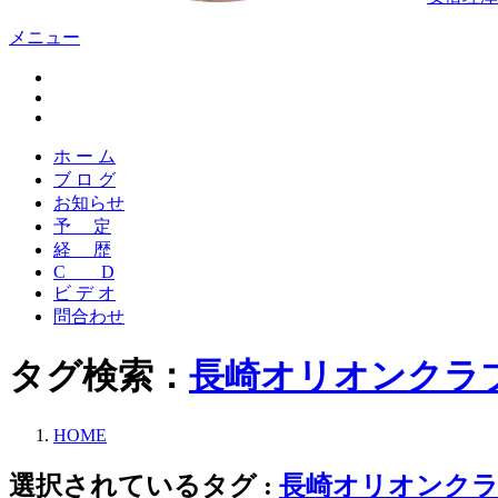
メニュー
ホ ー ム
ブ ロ グ
お知らせ
予 定
経 歴
C D
ビ デ オ
問合わせ
タグ検索：
長崎オリオンクラ
HOME
選択されているタグ :
長崎オリオンク