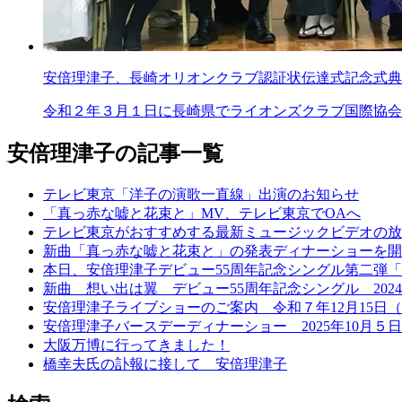
安倍理津子、長崎オリオンクラブ認証状伝達式記念式典
令和２年３月１日に長崎県でライオンズクラブ国際協会337
安倍理津子の記事一覧
テレビ東京「洋子の演歌一直線」出演のお知らせ
「真っ赤な嘘と花束と」MV、テレビ東京でOAへ
テレビ東京がおすすめする最新ミュージックビデオの放
新曲「真っ赤な嘘と花束と」の発表ディナーショーを開催
本日、安倍理津子デビュー55周年記念シングル第二弾
新曲 想い出は翼 デビュー55周年記念シングル 2024
安倍理津子ライブショーのご案内 令和７年12月15日
安倍理津子バースデーディナーショー 2025年10月５日
大阪万博に行ってきました！
橋幸夫氏の訃報に接して 安倍理津子