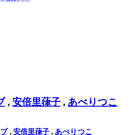
ブ
,
安倍里葎子
,
あべりつこ
ラブ
,
安倍里葎子
,
あべりつこ