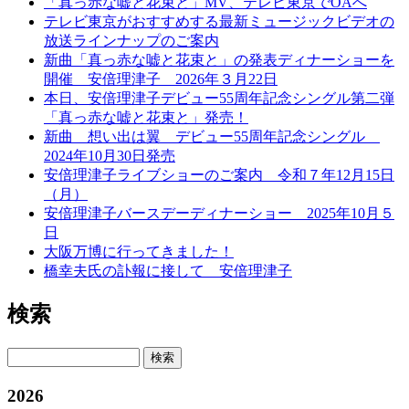
「真っ赤な嘘と花束と」MV、テレビ東京でOAへ
テレビ東京がおすすめする最新ミュージックビデオの
放送ラインナップのご案内
新曲「真っ赤な嘘と花束と」の発表ディナーショーを
開催 安倍理津子 2026年３月22日
本日、安倍理津子デビュー55周年記念シングル第二弾
「真っ赤な嘘と花束と」発売！
新曲 想い出は翼 デビュー55周年記念シングル
2024年10月30日発売
安倍理津子ライブショーのご案内 令和７年12月15日
（月）
安倍理津子バースデーディナーショー 2025年10月５
日
大阪万博に行ってきました！
橋幸夫氏の訃報に接して 安倍理津子
検索
検索
2026