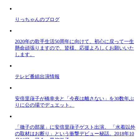
りっちゃんのブログ
2020年の歌手生活50周年に向けて、初心に戻って一生
懸命頑張りますので、皆様、応援よろしくお願いいた
します。
テレビ番組出演情報
安倍里葎子が橋幸夫と「今夜は離さない」を30数年ぶ
りに公の場でデュエット。
「徹子の部屋」に安倍里葎子ゲスト出演。 「水着以外
の取材はお断り」という衝撃デビュー秘話。2018年10