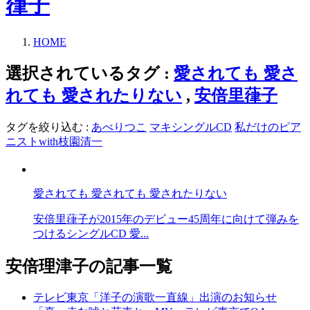
葎子
HOME
選択されているタグ :
愛されても 愛さ
れても 愛されたりない
,
安倍里葎子
タグを絞り込む :
あべりつこ
マキシングルCD
私だけのピア
ニストwith枝園清一
愛されても 愛されても 愛されたりない
安倍里葎子が2015年のデビュー45周年に向けて弾みを
つけるシングルCD 愛...
安倍理津子の記事一覧
テレビ東京「洋子の演歌一直線」出演のお知らせ