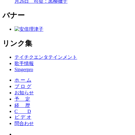
月26日 司会：黒柳徹子
バナー
リンク集
テイチクエンタテインメント
歌手情報
Singerpro
ホ ー ム
ブ ロ グ
お知らせ
予 定
経 歴
C D
ビ デ オ
問合わせ