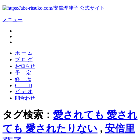
安倍理津子 公式サイト
メニュー
ホ ー ム
ブ ロ グ
お知らせ
予 定
経 歴
C D
ビ デ オ
問合わせ
タグ検索：
愛されても 愛され
ても 愛されたりない
,
安倍里