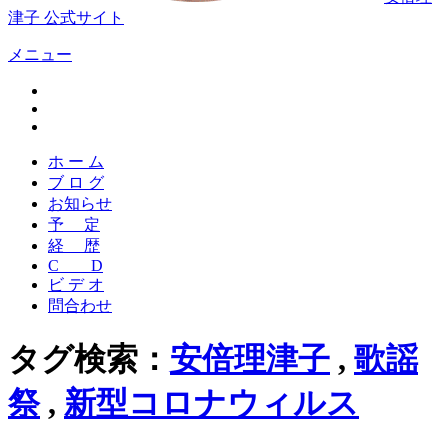
津子 公式サイト
メニュー
ホ ー ム
ブ ロ グ
お知らせ
予 定
経 歴
C D
ビ デ オ
問合わせ
タグ検索：
安倍理津子
,
歌謡
祭
,
新型コロナウィルス