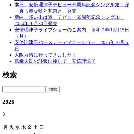
本日、安倍理津子デビュー55周年記念シングル第二弾
「真っ赤な嘘と花束と」発売！
新曲 想い出は翼 デビュー55周年記念シングル
2024年10月30日発売
安倍理津子ライブショーのご案内 令和７年12月15日
（月）
安倍理津子バースデーディナーショー 2025年10月５
日
大阪万博に行ってきました！
橋幸夫氏の訃報に接して 安倍理津子
検索
検索
2026
8
月
火
水
木
金
土
日