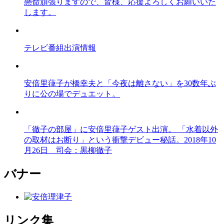
懸命頑張りますので、皆様、応援よろしくお願いいた
します。
テレビ番組出演情報
安倍里葎子が橋幸夫と「今夜は離さない」を30数年ぶ
りに公の場でデュエット。
「徹子の部屋」に安倍里葎子ゲスト出演。 「水着以外
の取材はお断り」という衝撃デビュー秘話。2018年10
月26日 司会：黒柳徹子
バナー
リンク集