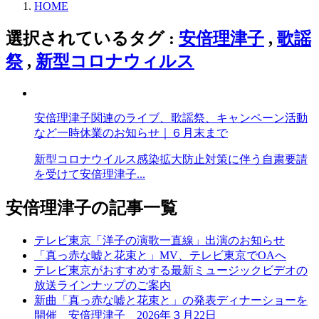
HOME
選択されているタグ :
安倍理津子
,
歌謡
祭
,
新型コロナウィルス
安倍理津子関連のライブ、歌謡祭、キャンペーン活動
など一時休業のお知らせ｜６月末まで
新型コロナウイルス感染拡大防止対策に伴う自粛要請
を受けて安倍理津子...
安倍理津子の記事一覧
テレビ東京「洋子の演歌一直線」出演のお知らせ
「真っ赤な嘘と花束と」MV、テレビ東京でOAへ
テレビ東京がおすすめする最新ミュージックビデオの
放送ラインナップのご案内
新曲「真っ赤な嘘と花束と」の発表ディナーショーを
開催 安倍理津子 2026年３月22日