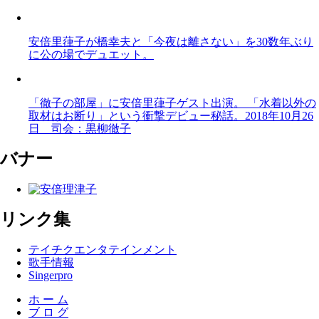
安倍里葎子が橋幸夫と「今夜は離さない」を30数年ぶり
に公の場でデュエット。
「徹子の部屋」に安倍里葎子ゲスト出演。 「水着以外の
取材はお断り」という衝撃デビュー秘話。2018年10月26
日 司会：黒柳徹子
バナー
リンク集
テイチクエンタテインメント
歌手情報
Singerpro
ホ ー ム
ブ ロ グ