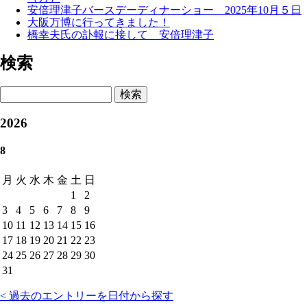
安倍理津子バースデーディナーショー 2025年10月５日
大阪万博に行ってきました！
橋幸夫氏の訃報に接して 安倍理津子
検索
検索
2026
8
月
火
水
木
金
土
日
1
2
3
4
5
6
7
8
9
10
11
12
13
14
15
16
17
18
19
20
21
22
23
24
25
26
27
28
29
30
31
< 過去のエントリーを日付から探す