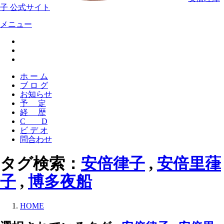
子 公式サイト
メニュー
ホ ー ム
ブ ロ グ
お知らせ
予 定
経 歴
C D
ビ デ オ
問合わせ
タグ検索：
安倍律子
,
安倍里葎
子
,
博多夜船
HOME