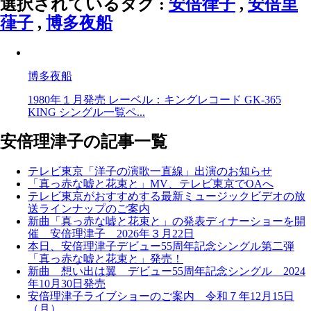
選択されているタグ :
安倍律子
,
安倍里
葎子
,
博多夜船
博多夜船
1980年１月発売 レーベル：キングレコード GK-365
KING シングル一覧ペ...
安倍理津子の記事一覧
テレビ東京「洋子の演歌一直線」出演のお知らせ
「真っ赤な嘘と花束と」MV、テレビ東京でOAへ
テレビ東京がおすすめする最新ミュージックビデオの放
送ラインナップのご案内
新曲「真っ赤な嘘と花束と」の発表ディナーショーを開
催 安倍理津子 2026年３月22日
本日、安倍理津子デビュー55周年記念シングル第二弾
「真っ赤な嘘と花束と」発売！
新曲 想い出は翼 デビュー55周年記念シングル 2024
年10月30日発売
安倍理津子ライブショーのご案内 令和７年12月15日
（月）