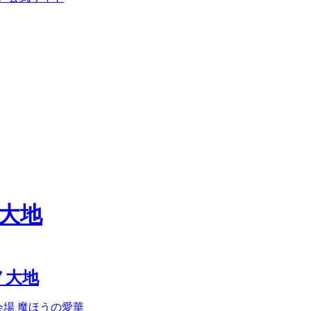
大地
ノ大地
会場
魔ほうの愛華