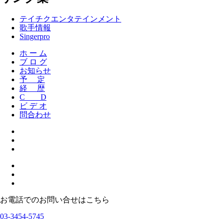
テイチクエンタテインメント
歌手情報
Singerpro
ホ ー ム
ブ ロ グ
お知らせ
予 定
経 歴
C D
ビ デ オ
問合わせ
お電話でのお問い合せはこちら
03-3454-5745