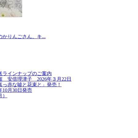
かりんごさん、キ...
送ラインナップのご案内
安倍理津子 2026年３月22日
真っ赤な嘘と花束と」発売！
10月30日発売
月）