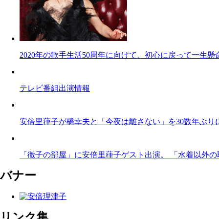
2020年の歌手生活50周年に向けて、初心に戻って一
テレビ番組出演情報
安倍里葎子が橋幸夫と「今夜は離さない」を30数年ぶり
「徹子の部屋」に安倍里葎子ゲスト出演。 「水着以外の取
バナー
リンク集