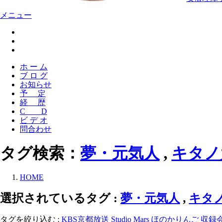
メニュー
ホ ー ム
ブ ロ グ
お知らせ
予 定
経 歴
C D
ビ デ オ
問合わせ
タグ検索：
夢・元気人
,
キタノ
HOME
選択されているタグ :
夢・元気人
,
キタ
タグを絞り込む :
KBS京都放送
Studio Mars
ほのかりんご
収録