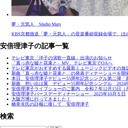
夢・元気人 Studio Mars
KBS京都放送「夢・元気人」の音楽番組収録会場で、ほの
安倍理津子の記事一覧
テレビ東京「洋子の演歌一直線」出演のお知らせ
「真っ赤な嘘と花束と」MV、テレビ東京でOAへ
テレビ東京がおすすめする最新ミュージックビデオの放
新曲「真っ赤な嘘と花束と」の発表ディナーショーを開催 
本日、安倍理津子デビュー55周年記念シングル第二弾「
新曲 想い出は翼 デビュー55周年記念シングル 2024年
安倍理津子ライブショーのご案内 令和７年12月15日（
安倍理津子バースデーディナーショー 2025年10月５日
大阪万博に行ってきました！
橋幸夫氏の訃報に接して 安倍理津子
検索