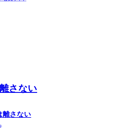
離さない
は離さない
夫