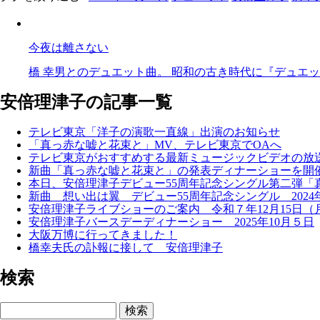
今夜は離さない
橋 幸男とのデュエット曲。 昭和の古き時代に『デュエット
安倍理津子の記事一覧
テレビ東京「洋子の演歌一直線」出演のお知らせ
「真っ赤な嘘と花束と」MV、テレビ東京でOAへ
テレビ東京がおすすめする最新ミュージックビデオの放
新曲「真っ赤な嘘と花束と」の発表ディナーショーを開催 
本日、安倍理津子デビュー55周年記念シングル第二弾「
新曲 想い出は翼 デビュー55周年記念シングル 2024年
安倍理津子ライブショーのご案内 令和７年12月15日（
安倍理津子バースデーディナーショー 2025年10月５日
大阪万博に行ってきました！
橋幸夫氏の訃報に接して 安倍理津子
検索
検索