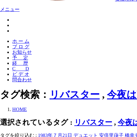
メニュー
ホ ー ム
ブ ロ グ
お知らせ
予 定
経 歴
C D
ビ デ オ
問合わせ
タグ検索：
リバスター
,
今夜は
HOME
選択されているタグ :
リバスター
,
今夜
タグを絞り込む :
1983年７月21日
デュエット
安倍里葎子
橋幸