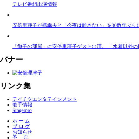
テレビ番組出演情報
安倍里葎子が橋幸夫と「今夜は離さない」を30数年ぶり
「徹子の部屋」に安倍里葎子ゲスト出演。 「水着以外の取
バナー
リンク集
テイチクエンタテインメント
歌手情報
Singerpro
ホ ー ム
ブ ロ グ
お知らせ
予 定