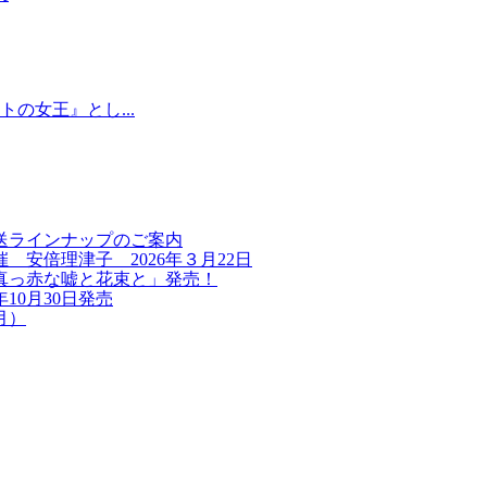
の女王』とし...
送ラインナップのご案内
安倍理津子 2026年３月22日
真っ赤な嘘と花束と」発売！
10月30日発売
月）