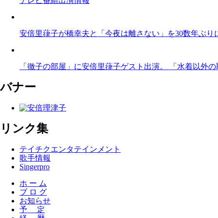
テレビ番組出演情報
安倍里葎子が橋幸夫と「今夜は離さない」を30数年ぶり
「徹子の部屋」に安倍里葎子ゲスト出演。 「水着以外の取
バナー
リンク集
テイチクエンタテインメント
歌手情報
Singerpro
ホ ー ム
ブ ロ グ
お知らせ
予 定