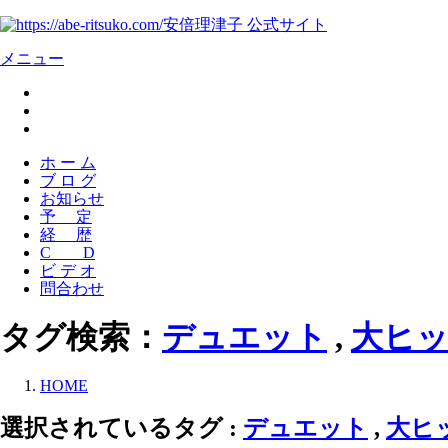
安倍理津子 公式サイト
メニュー
ホ ー ム
ブ ロ グ
お知らせ
予 定
経 歴
C D
ビ デ オ
問合わせ
タグ検索：
デュエット
,
大ヒ
HOME
選択されているタグ :
デュエット
,
大ヒ