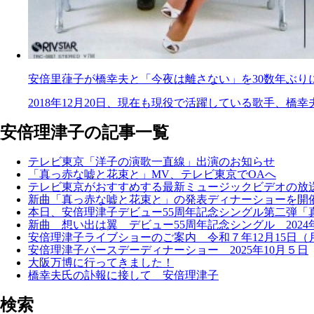
安倍里葎子が橋幸夫と「今夜は離さない」を30数年ぶり
2018年12月20日、現在も現役で活躍している歌手、橋幸夫
安倍理津子の記事一覧
テレビ東京「洋子の演歌一直線」出演のお知らせ
「真っ赤な嘘と花束と」MV、テレビ東京でOAへ
テレビ東京がおすすめする最新ミュージックビデオの放
新曲「真っ赤な嘘と花束と」の発表ディナーショーを開催 
本日、安倍理津子デビュー55周年記念シングル第二弾「
新曲 想い出は翼 デビュー55周年記念シングル 2024年
安倍理津子ライブショーのご案内 令和７年12月15日（
安倍理津子バースデーディナーショー 2025年10月５日
大阪万博に行ってきました！
橋幸夫氏の訃報に接して 安倍理津子
検索