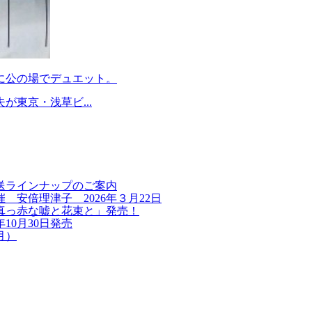
に公の場でデュエット。
が東京・浅草ビ...
送ラインナップのご案内
安倍理津子 2026年３月22日
真っ赤な嘘と花束と」発売！
10月30日発売
月）