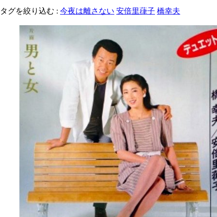
タグを絞り込む :
今夜は離さない
安倍里葎子
橋幸夫