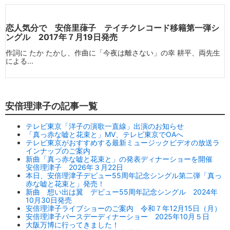
恋人気分で 安倍里葎子 テイチクレコード移籍第一弾シ
ングル 2017年７月19日発売
作詞に たか たかし、作曲に「今夜は離さない」の幸 耕平、両先生
による...
安倍理津子の記事一覧
テレビ東京「洋子の演歌一直線」出演のお知らせ
「真っ赤な嘘と花束と」MV、テレビ東京でOAへ
テレビ東京がおすすめする最新ミュージックビデオの放送ラ
インナップのご案内
新曲「真っ赤な嘘と花束と」の発表ディナーショーを開催
安倍理津子 2026年３月22日
本日、安倍理津子デビュー55周年記念シングル第二弾「真っ
赤な嘘と花束と」発売！
新曲 想い出は翼 デビュー55周年記念シングル 2024年
10月30日発売
安倍理津子ライブショーのご案内 令和７年12月15日（月）
安倍理津子バースデーディナーショー 2025年10月５日
大阪万博に行ってきました！