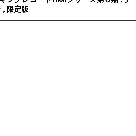
ン
,
限定版