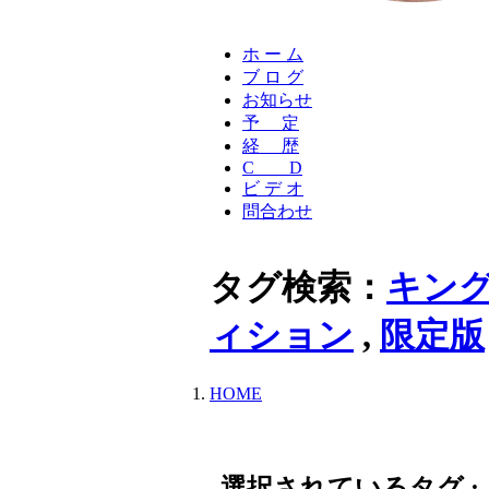
ホ ー ム
ブ ロ グ
お知らせ
予 定
経 歴
C D
ビ デ オ
問合わせ
タグ検索：
キング
ィション
,
限定版
HOME
選択されているタグ :