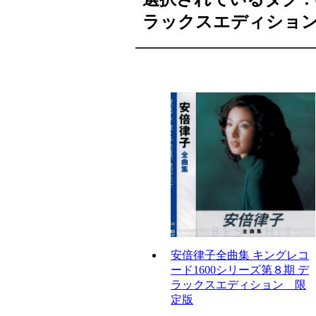
ラックスエディショ
安倍律子全曲集 キングレコ
ード1600シリーズ第８期 デ
ラックスエディション 限
定版