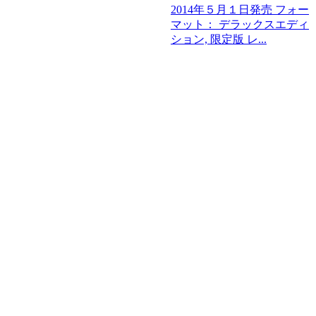
2014年５月１日発売 フォー
マット： デラックスエディ
ション, 限定版 レ...