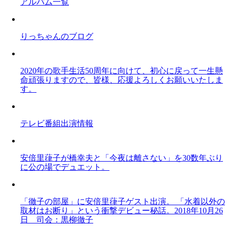
アルバム一覧
りっちゃんのブログ
2020年の歌手生活50周年に向けて、初心に戻って一生懸
命頑張りますので、皆様、応援よろしくお願いいたしま
す。
テレビ番組出演情報
安倍里葎子が橋幸夫と「今夜は離さない」を30数年ぶり
に公の場でデュエット。
「徹子の部屋」に安倍里葎子ゲスト出演。 「水着以外の
取材はお断り」という衝撃デビュー秘話。2018年10月26
日 司会：黒柳徹子