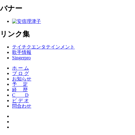
バナー
リンク集
テイチクエンタテインメント
歌手情報
Singerpro
ホ ー ム
ブ ロ グ
お知らせ
予 定
経 歴
C D
ビ デ オ
問合わせ