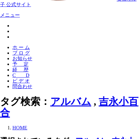
子 公式サイト
メニュー
ホ ー ム
ブ ロ グ
お知らせ
予 定
経 歴
C D
ビ デ オ
問合わせ
タグ検索：
アルバム
,
吉永小百
合
HOME