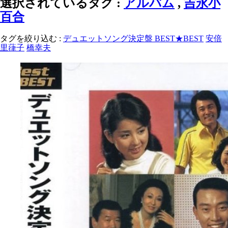
選択されているタグ :
アルバム
,
吉永小
百合
タグを絞り込む :
デュエットソング決定盤 BEST★BEST
安倍
里葎子
橋幸夫