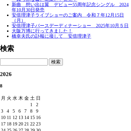
新曲 想い出は翼 デビュー55周年記念シングル 2024
年10月30日発売
安倍理津子ライブショーのご案内 令和７年12月15日
（月）
安倍理津子バースデーディナーショー 2025年10月５日
大阪万博に行ってきました！
橋幸夫氏の訃報に接して 安倍理津子
検索
検索
2026
8
月
火
水
木
金
土
日
1
2
3
4
5
6
7
8
9
10
11
12
13
14
15
16
17
18
19
20
21
22
23
24
25
26
27
28
29
30