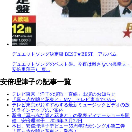
デュエットソング決定盤 BEST★BEST アルバム
デュエットソングのベスト盤。今夜は離さない(橋幸夫・
安倍里葎子)、東...
安倍理津子の記事一覧
テレビ東京「洋子の演歌一直線」出演のお知らせ
「真っ赤な嘘と花束と」MV、テレビ東京でOAへ
テレビ東京がおすすめする最新ミュージックビデオの放
送ラインナップのご案内
新曲「真っ赤な嘘と花束と」の発表ディナーショーを開
催 安倍理津子 2026年３月22日
本日、安倍理津子デビュー55周年記念シングル第二弾
「真っ赤な嘘と花束と」発売！