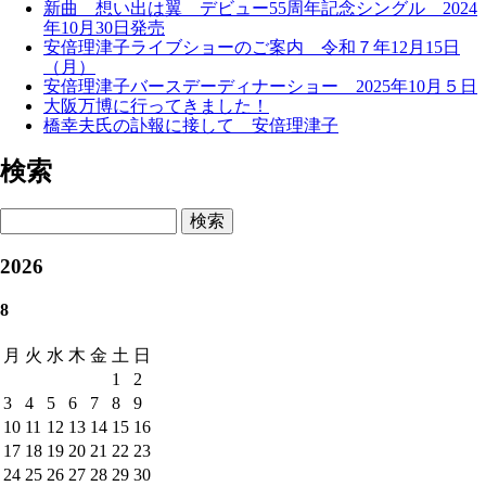
新曲 想い出は翼 デビュー55周年記念シングル 2024
年10月30日発売
安倍理津子ライブショーのご案内 令和７年12月15日
（月）
安倍理津子バースデーディナーショー 2025年10月５日
大阪万博に行ってきました！
橋幸夫氏の訃報に接して 安倍理津子
検索
検索
2026
8
月
火
水
木
金
土
日
1
2
3
4
5
6
7
8
9
10
11
12
13
14
15
16
17
18
19
20
21
22
23
24
25
26
27
28
29
30