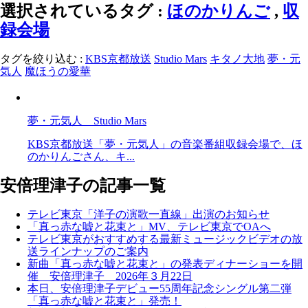
選択されているタグ :
ほのかりんご
,
収
録会場
タグを絞り込む :
KBS京都放送
Studio Mars
キタノ大地
夢・元
気人
魔ほうの愛華
夢・元気人 Studio Mars
KBS京都放送「夢・元気人」の音楽番組収録会場で、ほ
のかりんごさん、キ...
安倍理津子の記事一覧
テレビ東京「洋子の演歌一直線」出演のお知らせ
「真っ赤な嘘と花束と」MV、テレビ東京でOAへ
テレビ東京がおすすめする最新ミュージックビデオの放
送ラインナップのご案内
新曲「真っ赤な嘘と花束と」の発表ディナーショーを開
催 安倍理津子 2026年３月22日
本日、安倍理津子デビュー55周年記念シングル第二弾
「真っ赤な嘘と花束と」発売！