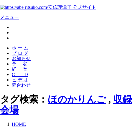
安倍理津子 公式サイト
メニュー
ホ ー ム
ブ ロ グ
お知らせ
予 定
経 歴
C D
ビ デ オ
問合わせ
タグ検索：
ほのかりんご
,
収録
会場
HOME