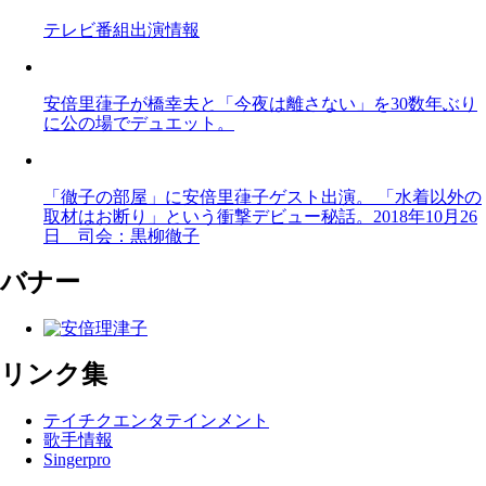
テレビ番組出演情報
安倍里葎子が橋幸夫と「今夜は離さない」を30数年ぶり
に公の場でデュエット。
「徹子の部屋」に安倍里葎子ゲスト出演。 「水着以外の
取材はお断り」という衝撃デビュー秘話。2018年10月26
日 司会：黒柳徹子
バナー
リンク集
テイチクエンタテインメント
歌手情報
Singerpro