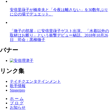
安倍里葎子が橋幸夫と「今夜は離さない」を30数年ぶり
に公の場でデュエット。
「徹子の部屋」に安倍里葎子ゲスト出演。 「水着以外の
取材はお断り」という衝撃デビュー秘話。2018年10月26
日 司会：黒柳徹子
バナー
リンク集
テイチクエンタテインメント
歌手情報
Singerpro
ホ ー ム
ブ ロ グ
お知らせ