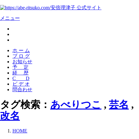
安倍理津子 公式サイト
メニュー
ホ ー ム
ブ ロ グ
お知らせ
予 定
経 歴
C D
ビ デ オ
問合わせ
タグ検索：
あべりつこ
,
芸名
,
改名
HOME