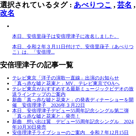
選択されているタグ :
あべりつこ
,
芸名
,
改名
本日、安倍里葎子は安倍理津子に改名しました。
本日、令和２年３月11日付けで、安倍里葎子（あべりつ
こ）は、「安倍理...
安倍理津子の記事一覧
テレビ東京「洋子の演歌一直線」出演のお知らせ
「真っ赤な嘘と花束と」MV、テレビ東京でOAへ
テレビ東京がおすすめする最新ミュージックビデオの放
送ラインナップのご案内
新曲「真っ赤な嘘と花束と」の発表ディナーショーを開
催 安倍理津子 2026年３月22日
本日、安倍理津子デビュー55周年記念シングル第二弾
「真っ赤な嘘と花束と」発売！
新曲 想い出は翼 デビュー55周年記念シングル 2024
年10月30日発売
安倍理津子ライブショーのご案内 令和７年12月15日