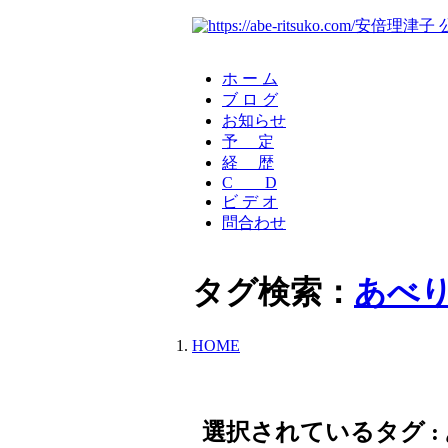
安倍理津子 
ホ ー ム
ブ ロ グ
お知らせ
予 定
経 歴
C D
ビ デ オ
問合わせ
タグ検索：
あべ
HOME
選択されているタグ :