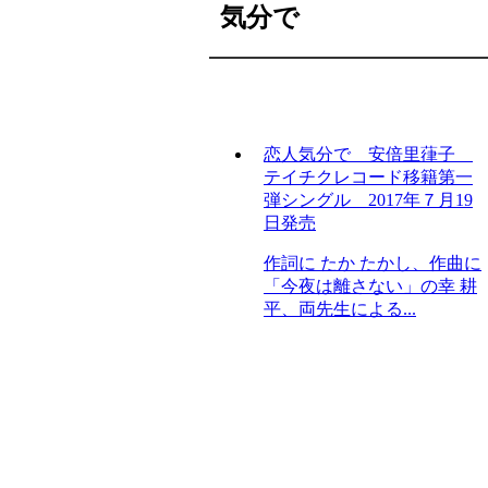
気分で
恋人気分で 安倍里葎子
テイチクレコード移籍第一
弾シングル 2017年７月19
日発売
作詞に たか たかし、作曲に
「今夜は離さない」の幸 耕
平、両先生による...