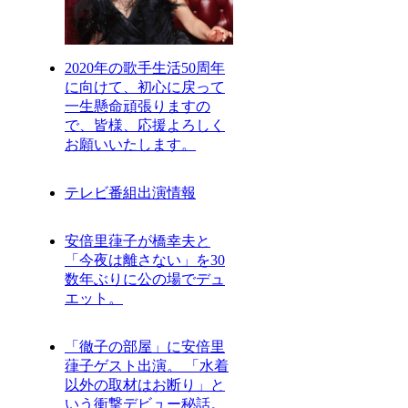
2020年の歌手生活50周年
に向けて、初心に戻って
一生懸命頑張りますの
で、皆様、応援よろしく
お願いいたします。
テレビ番組出演情報
安倍里葎子が橋幸夫と
「今夜は離さない」を30
数年ぶりに公の場でデュ
エット。
「徹子の部屋」に安倍里
葎子ゲスト出演。 「水着
以外の取材はお断り」と
いう衝撃デビュー秘話。