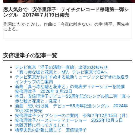
恋人気分で 安倍里葎子 テイチクレコード移籍第一弾シ
ングル 2017年７月19日発売
作詞に たか たかし、作曲に「今夜は離さない」の幸 耕平、両先生
による...
安倍理津子の記事一覧
テレビ東京「洋子の演歌一直線」出演のお知らせ
「真っ赤な嘘と花束と」MV、テレビ東京でOAへ
テレビ東京がおすすめする最新ミュージックビデオの放送ラ
インナップのご案内
新曲「真っ赤な嘘と花束と」の発表ディナーショーを開催
安倍理津子 2026年３月22日
本日、安倍理津子デビュー55周年記念シングル第二弾「真っ
赤な嘘と花束と」発売！
新曲 想い出は翼 デビュー55周年記念シングル 2024年
10月30日発売
安倍理津子ライブショーのご案内 令和７年12月15日（月）
安倍理津子バースデーディナーショー 2025年10月５日
大阪万博に行ってきました！
橋幸夫氏の訃報に接して 安倍理津子