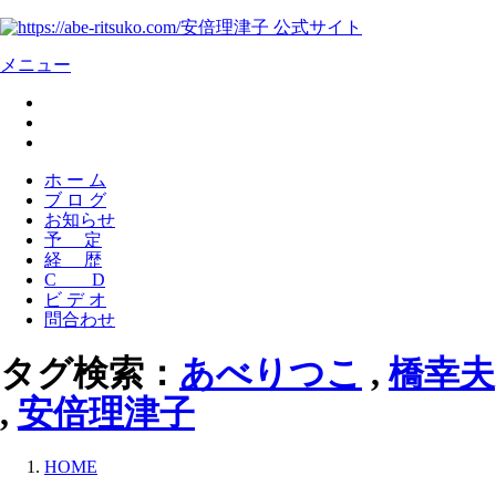
安倍理津子 公式サイト
メニュー
ホ ー ム
ブ ロ グ
お知らせ
予 定
経 歴
C D
ビ デ オ
問合わせ
タグ検索：
あべりつこ
,
橋幸夫
,
安倍理津子
HOME