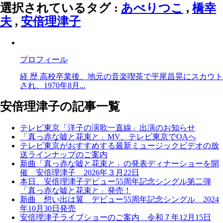
選択されているタグ :
あべりつこ
,
橋幸
夫
,
安倍理津子
プロフィール
経 歴 高校卒業後、地元の音楽喫茶で平尾昌晃にスカウト
され、1970年8月...
安倍理津子の記事一覧
テレビ東京「洋子の演歌一直線」出演のお知らせ
「真っ赤な嘘と花束と」MV、テレビ東京でOAへ
テレビ東京がおすすめする最新ミュージックビデオの放
送ラインナップのご案内
新曲「真っ赤な嘘と花束と」の発表ディナーショーを開
催 安倍理津子 2026年３月22日
本日、安倍理津子デビュー55周年記念シングル第二弾
「真っ赤な嘘と花束と」発売！
新曲 想い出は翼 デビュー55周年記念シングル 2024
年10月30日発売
安倍理津子ライブショーのご案内 令和７年12月15日