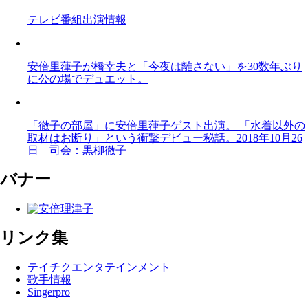
テレビ番組出演情報
安倍里葎子が橋幸夫と「今夜は離さない」を30数年ぶり
に公の場でデュエット。
「徹子の部屋」に安倍里葎子ゲスト出演。 「水着以外の
取材はお断り」という衝撃デビュー秘話。2018年10月26
日 司会：黒柳徹子
バナー
リンク集
テイチクエンタテインメント
歌手情報
Singerpro