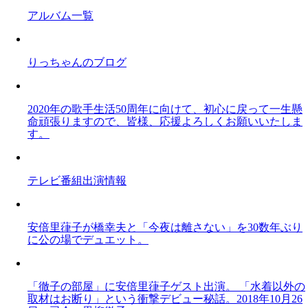
アルバム一覧
りっちゃんのブログ
2020年の歌手生活50周年に向けて、初心に戻って一生懸
命頑張りますので、皆様、応援よろしくお願いいたしま
す。
テレビ番組出演情報
安倍里葎子が橋幸夫と「今夜は離さない」を30数年ぶり
に公の場でデュエット。
「徹子の部屋」に安倍里葎子ゲスト出演。 「水着以外の
取材はお断り」という衝撃デビュー秘話。2018年10月26