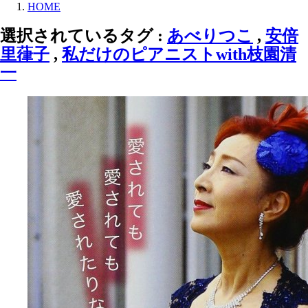
HOME
選択されているタグ :
あべりつこ
,
安倍
里葎子
,
私だけのピアニストwith枝園清
一