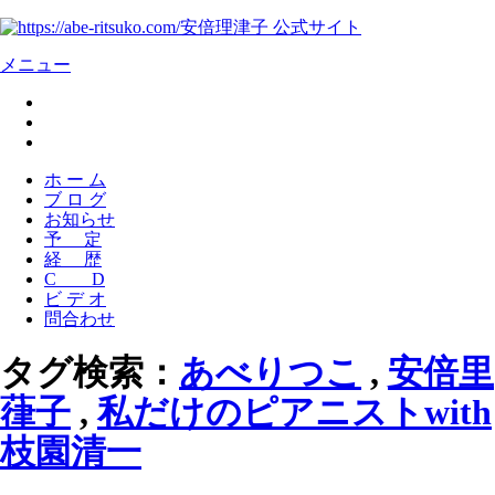
安倍理津子 公式サイト
メニュー
ホ ー ム
ブ ロ グ
お知らせ
予 定
経 歴
C D
ビ デ オ
問合わせ
タグ検索：
あべりつこ
,
安倍里
葎子
,
私だけのピアニストwith
枝園清一