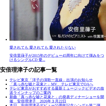
愛されても 愛されても 愛されたりない
安倍里葎子が2015年のデビュー45周年に向けて弾みをつ
けるシングルCD 愛...
安倍理津子の記事一覧
テレビ東京「洋子の演歌一直線」出演のお知らせ
「真っ赤な嘘と花束と」MV、テレビ東京でOAへ
テレビ東京がおすすめする最新ミュージックビデオの放
送ラインナップのご案内
新曲「真っ赤な嘘と花束と」の発表ディナーショーを開
催 安倍理津子 2026年３月22日
本日、安倍理津子デビュー55周年記念シングル第二弾