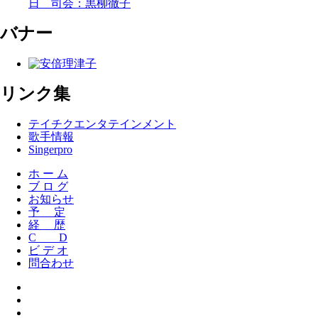
日 司会：黒柳徹子
バナー
リンク集
テイチクエンタテインメント
歌手情報
Singerpro
ホ ー ム
ブ ロ グ
お知らせ
予 定
経 歴
C D
ビ デ オ
問合わせ