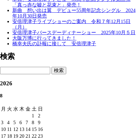
「真っ赤な嘘と花束と」発売！
新曲 想い出は翼 デビュー55周年記念シングル 2024
年10月30日発売
安倍理津子ライブショーのご案内 令和７年12月15日
（月）
安倍理津子バースデーディナーショー 2025年10月５日
大阪万博に行ってきました！
橋幸夫氏の訃報に接して 安倍理津子
検索
検索
2026
8
月
火
水
木
金
土
日
1
2
3
4
5
6
7
8
9
10
11
12
13
14
15
16
17
18
19
20
21
22
23