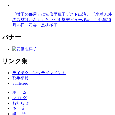
「徹子の部屋」に安倍里葎子ゲスト出演。 「水着以外
の取材はお断り」という衝撃デビュー秘話。2018年10
月26日 司会：黒柳徹子
バナー
リンク集
テイチクエンタテインメント
歌手情報
Singerpro
ホ ー ム
ブ ロ グ
お知らせ
予 定
経 歴