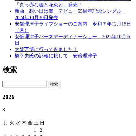
「真っ赤な嘘と花束と」発売！
新曲 想い出は翼 デビュー55周年記念シングル
2024年10月30日発売
安倍理津子ライブショーのご案内 令和７年12月15日
（月）
安倍理津子バースデーディナーショー 2025年10月５
日
大阪万博に行ってきました！
橋幸夫氏の訃報に接して 安倍理津子
検索
検索
2026
8
月
火
水
木
金
土
日
1
2