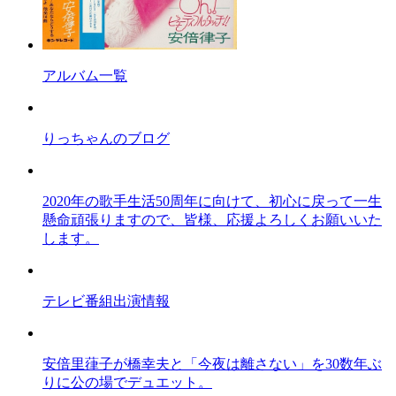
アルバム一覧
りっちゃんのブログ
2020年の歌手生活50周年に向けて、初心に戻って一生
懸命頑張りますので、皆様、応援よろしくお願いいた
します。
テレビ番組出演情報
安倍里葎子が橋幸夫と「今夜は離さない」を30数年ぶ
りに公の場でデュエット。