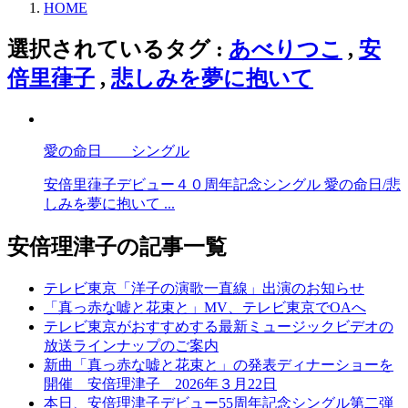
HOME
選択されているタグ :
あべりつこ
,
安
倍里葎子
,
悲しみを夢に抱いて
愛の命日 シングル
安倍里葎子デビュー４０周年記念シングル 愛の命日/悲
しみを夢に抱いて ...
安倍理津子の記事一覧
テレビ東京「洋子の演歌一直線」出演のお知らせ
「真っ赤な嘘と花束と」MV、テレビ東京でOAへ
テレビ東京がおすすめする最新ミュージックビデオの
放送ラインナップのご案内
新曲「真っ赤な嘘と花束と」の発表ディナーショーを
開催 安倍理津子 2026年３月22日
本日、安倍理津子デビュー55周年記念シングル第二弾