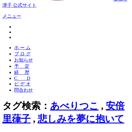
津子 公式サイト
メニュー
ホ ー ム
ブ ロ グ
お知らせ
予 定
経 歴
C D
ビ デ オ
問合わせ
タグ検索：
あべりつこ
,
安倍
里葎子
,
悲しみを夢に抱いて