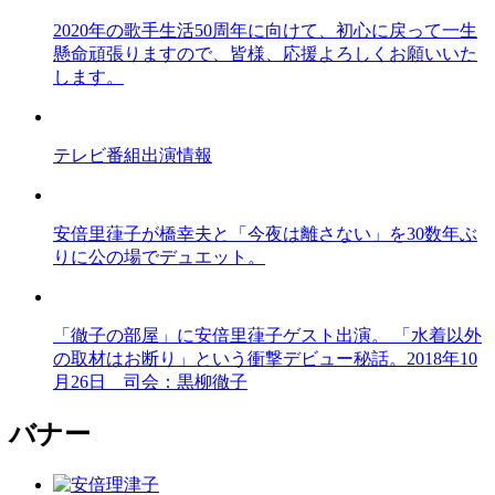
2020年の歌手生活50周年に向けて、初心に戻って一生
懸命頑張りますので、皆様、応援よろしくお願いいた
します。
テレビ番組出演情報
安倍里葎子が橋幸夫と「今夜は離さない」を30数年ぶ
りに公の場でデュエット。
「徹子の部屋」に安倍里葎子ゲスト出演。 「水着以外
の取材はお断り」という衝撃デビュー秘話。2018年10
月26日 司会：黒柳徹子
バナー