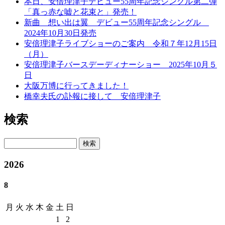
本日、安倍理津子デビュー55周年記念シングル第二弾
「真っ赤な嘘と花束と」発売！
新曲 想い出は翼 デビュー55周年記念シングル
2024年10月30日発売
安倍理津子ライブショーのご案内 令和７年12月15日
（月）
安倍理津子バースデーディナーショー 2025年10月５
日
大阪万博に行ってきました！
橋幸夫氏の訃報に接して 安倍理津子
検索
検索
2026
8
月
火
水
木
金
土
日
1
2