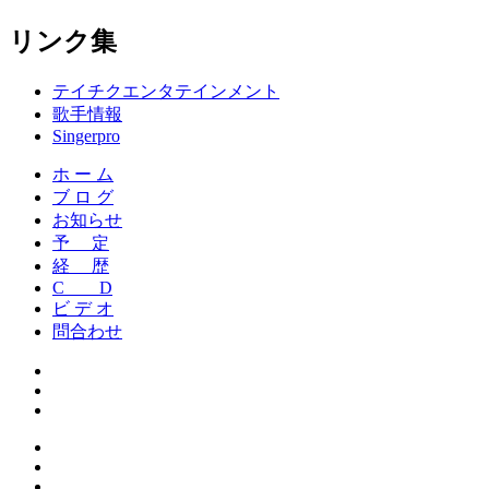
リンク集
テイチクエンタテインメント
歌手情報
Singerpro
ホ ー ム
ブ ロ グ
お知らせ
予 定
経 歴
C D
ビ デ オ
問合わせ