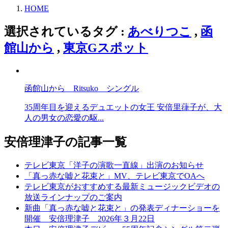
HOME
選択されているタグ :
あべりつこ
,
函
館山から
,
東京Gスポット
函館山から Ritsuko シングル
35周年目を迎えるデュエットの女王 安倍里葎子が、大
人の男女の恋愛の駆...
安倍理津子の記事一覧
テレビ東京「洋子の演歌一直線」出演のお知らせ
「真っ赤な嘘と花束と」MV、テレビ東京でOAへ
テレビ東京がおすすめする最新ミュージックビデオの
放送ラインナップのご案内
新曲「真っ赤な嘘と花束と」の発表ディナーショーを
開催 安倍理津子 2026年３月22日