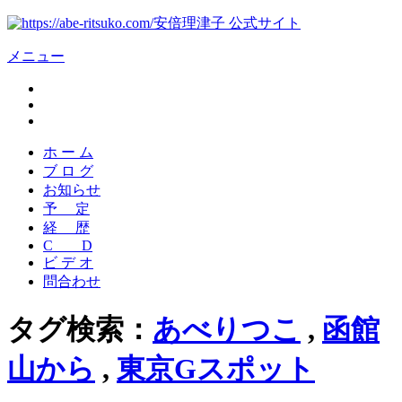
安倍理津子 公式サイト
メニュー
ホ ー ム
ブ ロ グ
お知らせ
予 定
経 歴
C D
ビ デ オ
問合わせ
タグ検索：
あべりつこ
,
函館
山から
,
東京Gスポット