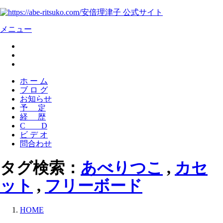
安倍理津子 公式サイト
メニュー
ホ ー ム
ブ ロ グ
お知らせ
予 定
経 歴
C D
ビ デ オ
問合わせ
タグ検索：
あべりつこ
,
カセ
ット
,
フリーボード
HOME