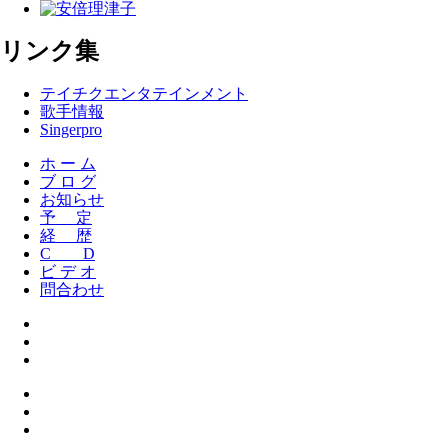
リンク集
テイチクエンタテインメント
歌手情報
Singerpro
ホ ー ム
ブ ロ グ
お知らせ
予 定
経 歴
C D
ビ デ オ
問合わせ