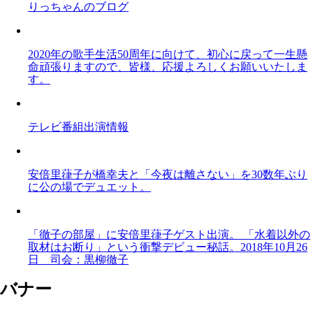
りっちゃんのブログ
2020年の歌手生活50周年に向けて、初心に戻って一生懸
命頑張りますので、皆様、応援よろしくお願いいたしま
す。
テレビ番組出演情報
安倍里葎子が橋幸夫と「今夜は離さない」を30数年ぶり
に公の場でデュエット。
「徹子の部屋」に安倍里葎子ゲスト出演。 「水着以外の
取材はお断り」という衝撃デビュー秘話。2018年10月26
日 司会：黒柳徹子
バナー