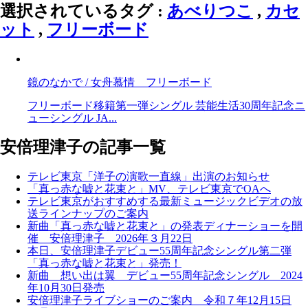
選択されているタグ :
あべりつこ
,
カセ
ット
,
フリーボード
鏡のなかで / 女舟慕情 フリーボード
フリーボード移籍第一弾シングル 芸能生活30周年記念ニ
ューシングル JA...
安倍理津子の記事一覧
テレビ東京「洋子の演歌一直線」出演のお知らせ
「真っ赤な嘘と花束と」MV、テレビ東京でOAへ
テレビ東京がおすすめする最新ミュージックビデオの放
送ラインナップのご案内
新曲「真っ赤な嘘と花束と」の発表ディナーショーを開
催 安倍理津子 2026年３月22日
本日、安倍理津子デビュー55周年記念シングル第二弾
「真っ赤な嘘と花束と」発売！
新曲 想い出は翼 デビュー55周年記念シングル 2024
年10月30日発売
安倍理津子ライブショーのご案内 令和７年12月15日