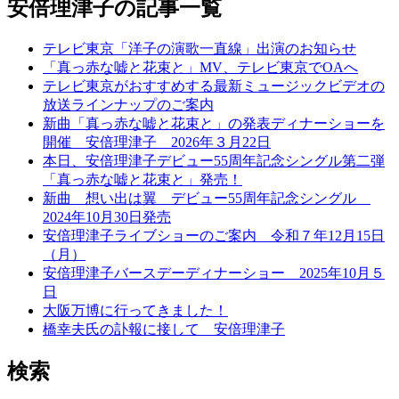
安倍理津子の記事一覧
テレビ東京「洋子の演歌一直線」出演のお知らせ
「真っ赤な嘘と花束と」MV、テレビ東京でOAへ
テレビ東京がおすすめする最新ミュージックビデオの
放送ラインナップのご案内
新曲「真っ赤な嘘と花束と」の発表ディナーショーを
開催 安倍理津子 2026年３月22日
本日、安倍理津子デビュー55周年記念シングル第二弾
「真っ赤な嘘と花束と」発売！
新曲 想い出は翼 デビュー55周年記念シングル
2024年10月30日発売
安倍理津子ライブショーのご案内 令和７年12月15日
（月）
安倍理津子バースデーディナーショー 2025年10月５
日
大阪万博に行ってきました！
橋幸夫氏の訃報に接して 安倍理津子
検索