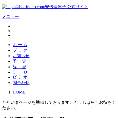
安倍理津子 公式サイト
メニュー
ホ ー ム
ブ ロ グ
お知らせ
予 定
経 歴
C D
ビ デ オ
問合わせ
HOME
ただいまページを準備しております。もうしばらくお待ちく
ださい。