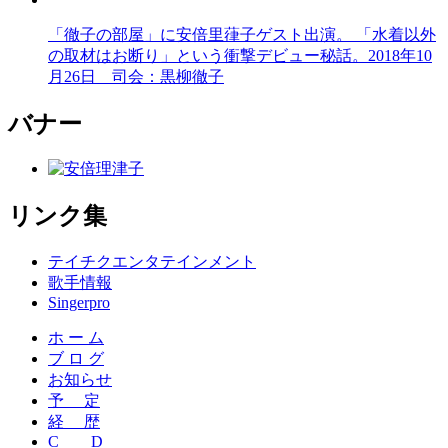
「徹子の部屋」に安倍里葎子ゲスト出演。 「水着以外
の取材はお断り」という衝撃デビュー秘話。2018年10
月26日 司会：黒柳徹子
バナー
リンク集
テイチクエンタテインメント
歌手情報
Singerpro
ホ ー ム
ブ ロ グ
お知らせ
予 定
経 歴
C D