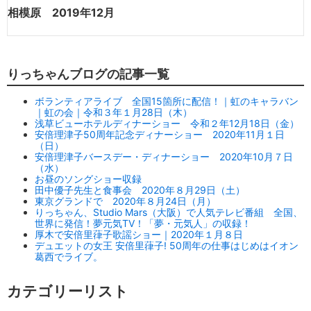
相模原 2019年12月
りっちゃんブログの記事一覧
ボランティアライブ 全国15箇所に配信！｜虹のキャラバン
｜虹の会｜令和３年１月28日（木）
浅草ビューホテルディナーショー 令和２年12月18日（金）
安倍理津子50周年記念ディナーショー 2020年11月１日
（日）
安倍理津子バースデー・ディナーショー 2020年10月７日
（水）
お昼のソングショー収録
田中優子先生と食事会 2020年８月29日（土）
東京グランドで 2020年８月24日（月）
りっちゃん、Studio Mars（大阪）で人気テレビ番組 全国、
世界に発信！夢元気TV！「夢・元気人」の収録！
厚木で安倍里葎子歌謡ショー｜2020年１月８日
デュエットの女王 安倍里葎子! 50周年の仕事はじめはイオン
葛西でライブ。
カテゴリーリスト